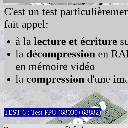
C'est un test particulièreme
fait appel:
à la
lecture et écriture
su
la
décompression
en RAM 
en mémoire vidéo
la
compression
d'une im
TEST 6 : Test FPU (68030+68882)