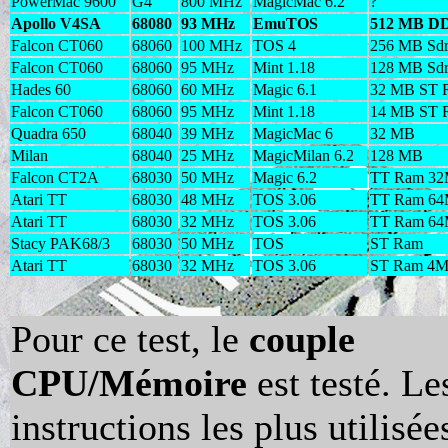
PowerMac 9600
G4
800 MHz
MagicMac 6.2
?
Apollo V4SA
68080
93 MHz
EmuTOS
512 MB D
Falcon CT060
68060
100 MHz
TOS 4
256 MB Sd
Falcon CT060
68060
95 MHz
Mint 1.18
128 MB Sd
Hades 60
68060
60 MHz
Magic 6.1
32 MB ST 
Falcon CT060
68060
95 MHz
Mint 1.18
14 MB ST 
Quadra 650
68040
39 MHz
MagicMac 6
32 MB
Milan
68040
25 MHz
MagicMilan 6.2
128 MB
Falcon CT2A
68030
50 MHz
Magic 6.2
TT Ram 3
Atari TT
68030
48 MHz
TOS 3.06
TT Ram 6
Atari TT
68030
32 MHz
TOS 3.06
TT Ram 6
Stacy PAK68/3
68030
50 MHz
TOS
ST Ram
Atari TT
68030
32 MHz
TOS 3.06
ST Ram 4
Pour ce test, le
couple
CPU/Mémoire
est testé. Le
instructions les plus utilisée