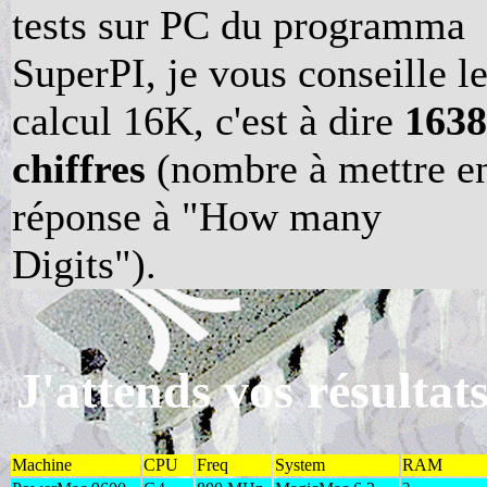
tests sur PC du programma
SuperPI, je vous conseille l
calcul 16K, c'est à dire
1638
chiffres
(nombre à mettre e
réponse à "How many
Digits").
J'attends vos résultats
Machine
CPU
Freq
System
RAM