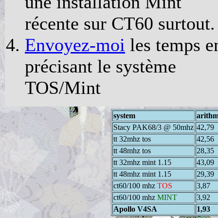
une installation Mint
récente sur CT60 surtout.
Envoyez-moi
les temps e
précisant le système
TOS/Mint
system
arithme
Stacy PAK68/3 @ 50mhz
42,79
tt 32mhz tos
42,56
tt 48mhz tos
28,35
tt 32mhz mint 1.15
43,09
tt 48mhz mint 1.15
29,39
ct60/100 mhz
TOS
3,87
ct60/100 mhz
MINT
3,92
Apollo V4SA
1,93