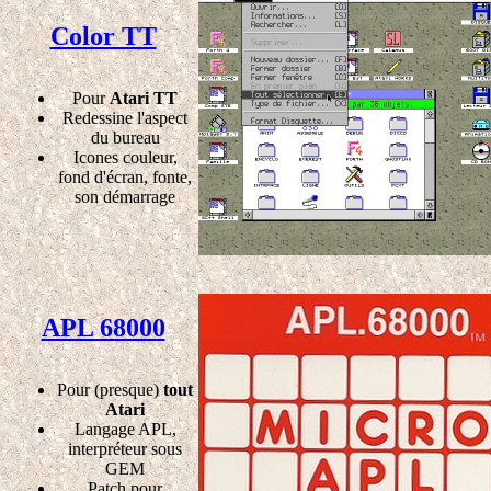
Color TT
Pour
Atari TT
Redessine l'aspect
du bureau
Icones couleur,
fond d'écran, fonte,
son démarrage
APL 68000
Pour (presque)
tout
Atari
Langage APL,
interpréteur sous
GEM
Patch pour