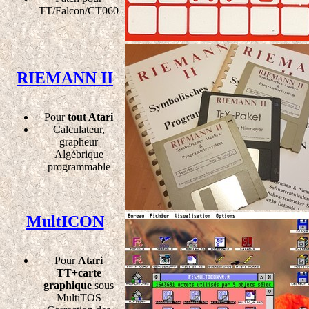
TT/Falcon/CT060
RIEMANN II
Pour
tout Atari
Calculateur,
grapheur
Algébrique
programmable
MultICON
Pour
Atari
TT+carte
graphique
sous
MultiTOS