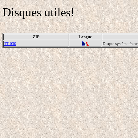
Disques utiles!
ZIP
Langue
TT 030
Disque système franç