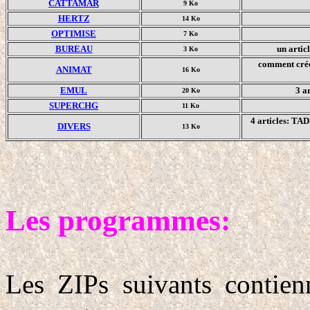
CATTAMAR
9 Ko
HERTZ
14 Ko
OPTIMISE
7 Ko
BUREAU
un artic
3 Ko
comment crée
ANIMAT
16 Ko
EMUL
3 a
20 Ko
SUPERCHG
11 Ko
4 articles: TA
DIVERS
13 Ko
Les programmes:
Les ZIPs suivants contien