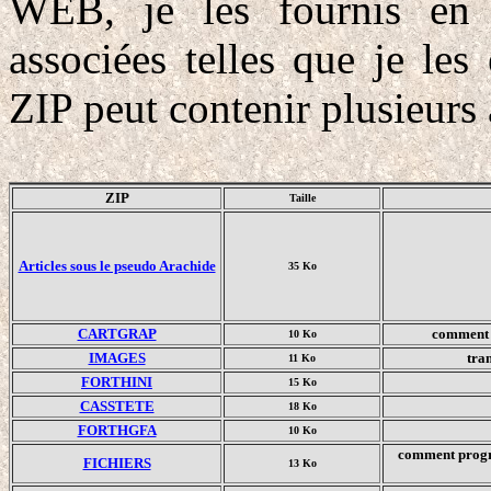
WEB, je les fournis en
associées telles que je le
ZIP peut contenir plusieurs 
ZIP
Taille
Articles sous le pseudo Arachide
35 Ko
CARTGRAP
comment a
10 Ko
IMAGES
tra
11 Ko
FORTHINI
15 Ko
CASSTETE
18 Ko
FORTHGFA
10 Ko
comment progra
FICHIERS
13 Ko