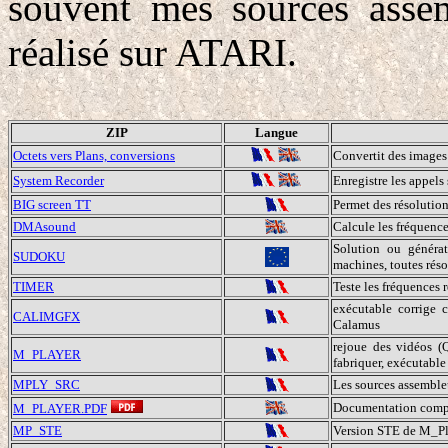
souvent mes sources asse
réalisé sur ATARI.
ZIP
Langue
Octets vers Plans, conversions
Convertit des images 
System Recorder
Enregistre les appel
BIG screen TT
Permet des résolution
DMAsound
Calcule les fréquence
Solution ou générat
SUDOKU
machines, toutes réso
TIMER
Teste les fréquences 
exécutable corrige
CALIMGFX
Calamus
rejoue des vidéos (
M_PLAYER
fabriquer, exécutabl
MPLY_SRC
Les sources assembl
Documentation comp
M_PLAYER.PDF
MP_STE
Version STE de M_Pl