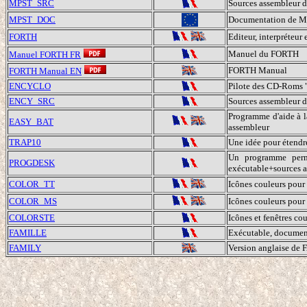
MPST_SRC
Sources assembleur d
MPST_DOC
Documentation de M_
FORTH
Editeur, interpréteu
Manuel du FORTH
Manuel FORTH FR
FORTH Manual
FORTH Manual EN
ENCYCLO
Pilote des CD-Roms 
ENCY_SRC
Sources assembleur
Programme d'aide à l
EASY_BAT
assembleur
TRAP10
Une idée pour étendr
Un programme perme
PROGDESK
exécutable+sources 
COLOR_TT
Icônes couleurs pour
COLOR_MS
Icônes couleurs pour
COLORSTE
Icônes et fenêtres co
FAMILLE
Exécutable, document
FAMILY
Version anglaise de